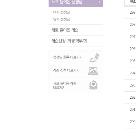
299
298
297
296
295
294
293
292
291
290